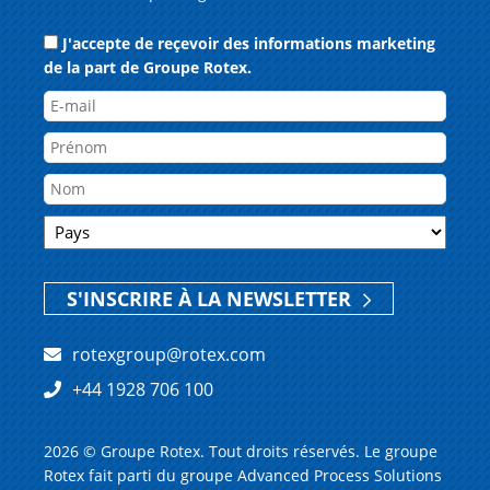
Je
J'accepte de reçevoir des informations marketing
ne
de la part de Groupe Rotex.
suis
E-
pas
mail
Nom
robot
Prénom
Pays
Nom
ZIP
S'INSCRIRE À LA NEWSLETTER
rotexgroup@rotex.com
+44 1928 706 100
2026 © Groupe Rotex. Tout droits réservés. Le groupe
Rotex fait parti du groupe Advanced Process Solutions