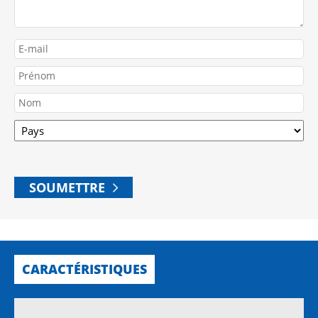
E-
mail
Nom
Prénom
Country
Nom
ZIP
SOUMETTRE
CARACTÉRISTIQUES