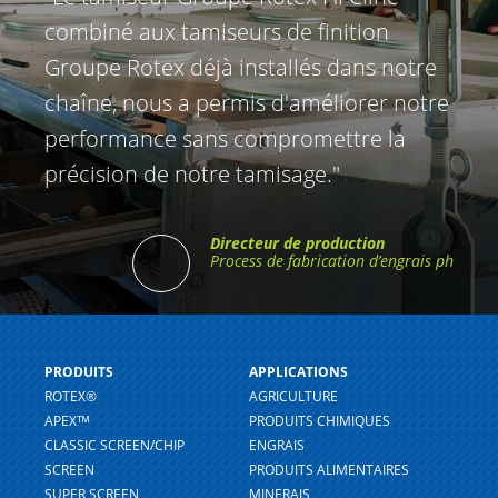
combiné aux tamiseurs de finition
Groupe Rotex déjà installés dans notre
chaîne, nous a permis d'améliorer notre
performance sans compromettre la
précision de notre tamisage."
Directeur de production
Process de fabrication d’engrais ph
PRODUITS
APPLICATIONS
ROTEX®
AGRICULTURE
APEXᵀᴹ
PRODUITS CHIMIQUES
CLASSIC SCREEN/CHIP
ENGRAIS
SCREEN
PRODUITS ALIMENTAIRES
SUPER SCREEN
MINERAIS